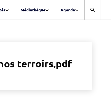
tés
Médiathèque
Agenda
Ouvrir la r
nos terroirs.pdf