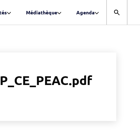
tés
Médiathèque
Agenda
Ouvrir la r
P_CE_PEAC.pdf