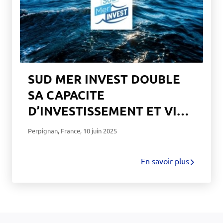
SUD MER INVEST DOUBLE
SA CAPACITE
D’INVESTISSEMENT ET VISE
10 M€ A HORIZON 2030
Perpignan, France
,
10 juin 2025
POUR ACCELERER
L’INNOVATION MARITIME ET
En savoir plus
LA PRESERVATION DE LA
RESSOURCE EN EAU