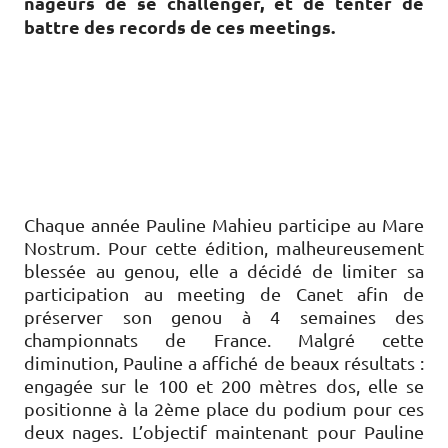
nageurs de se challenger, et de tenter de
battre des records de ces meetings.
é e
n 1994,
le Mare Nostrum est un circuit de natation
regroupant trois meetings : Monaco, Canet-
en-Roussillon et Barcelone. La première
étape de ce triptyque se déroule en
Principauté avec certains des meilleurs
nageurs au monde.
Chaque année Pauline Mahieu participe au Mare
Nostrum. Pour cette édition, malheureusement
blessée au genou, elle a décidé de limiter sa
participation au meeting de Canet afin de
préserver son genou à 4 semaines des
championnats de France. Malgré cette
diminution, Pauline a affiché de beaux résultats :
engagée sur le 100 et 200 mètres dos, elle se
positionne à la 2ème place du podium pour ces
deux nages. L’objectif maintenant pour Pauline