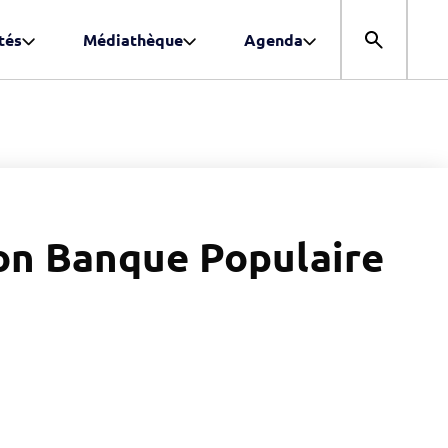
tés
Médiathèque
Agenda
Ouvrir la r
on Banque Populaire