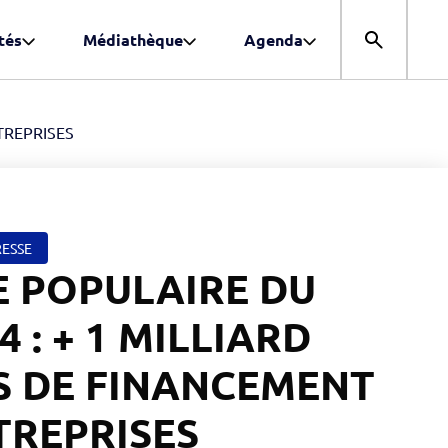
tés
Médiathèque
Agenda
Ouvrir la r
UX ENTREPRISES
ESSE
 POPULAIRE DU
4 : + 1 MILLIARD
S DE FINANCEMENT
TREPRISES