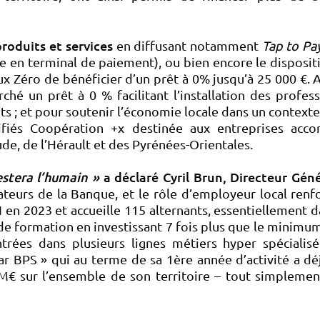
roduits et services
en diffusant notamment
Tap to Pa
 en terminal de paiement), ou bien encore le disposit
ux Zéro de bénéficier d’un prêt à 0% jusqu’à 25 000 €. A
hé un prêt à 0 % facilitant l’installation des profes
nts ; et pour soutenir l’économie locale dans un contexte
fiés Coopération +x destinée aux entreprises ac
de, de l’Hérault et des Pyrénées-Orientales.
estera l’humain »
a déclaré Cyril Brun, Directeur Gén
ateurs de la Banque, et le rôle d’employeur local renfo
 en 2023 et accueille 115 alternants, essentiellement 
 de formation
en investissant 7 fois plus que le minimu
ées dans plusieurs lignes métiers hyper spécialis
ar BPS » qui au terme de sa 1ère année d’activité a d
M€ sur l’ensemble de son territoire – tout simplement