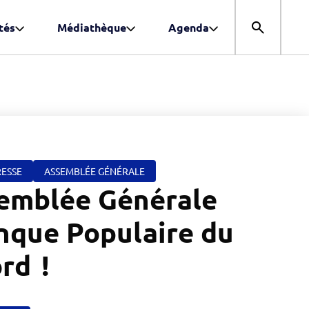
tés
Médiathèque
Agenda
Ouvrir la r
ESSE
ASSEMBLÉE GÉNÉRALE
emblée Générale
nque Populaire du
rd !