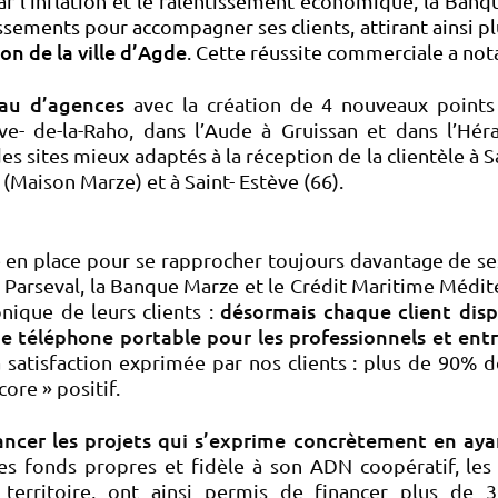
r l’inflation et le ralentissement économique, la Banqu
ssements pour accompagner ses clients, attirant ainsi p
on de la ville d’Agde
. Cette réussite commerciale a no
au d’agences
avec la création de 4 nouveaux points
ve- de-la-Raho, dans l’Aude à Gruissan et dans l’Hér
s sites mieux adaptés à la réception de la clientèle
à S
Maison Marze) et à Saint- Estève (66).
 en place pour se rapprocher toujours davantage de ses c
 Parseval, la Banque Marze et le Crédit Maritime Médi
désormais chaque client disp
onique de leurs clients :
 de téléphone portable pour les professionnels et ent
 satisfaction exprimée par nos clients : plus de 90% 
ore » positif.
ncer les projets qui s’exprime concrètement en aya
es fonds propres et fidèle à son ADN coopératif, les
erritoire, ont ainsi permis de financer plus de 3