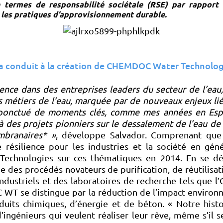
 termes de responsabilité sociétale (RSE) par rapport à
t les pratiques d’approvisionnement durable.
i a conduit à la création de CHEMDOC Water Technolog
nce dans des entreprises leaders du secteur de l’eau, 
s métiers de l’eau, marquée par de nouveaux enjeux li
 ponctué de moments clés, comme mes années en Espa
 à des projets pionniers sur le dessalement de l’eau de 
mbranaires* »
, développe Salvador. Comprenant que la
résilience pour les industries et la société en géné
echnologies sur ces thématiques en 2014. En se dé
pe des procédés novateurs de purification, de réutilisat
ndustriels et des laboratoires de recherche tels que l’O
WT se distingue par la réduction de l’impact environn
oduits chimiques, d’énergie et de béton. « Notre histo
d’ingénieurs qui veulent réaliser leur rêve, même s’il