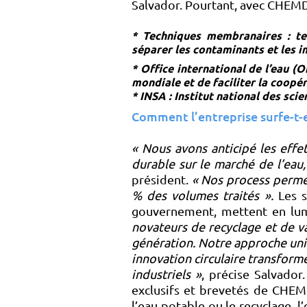
Salvador. Pourtant, avec CHEMDO
* Techniques membranaires : tec
séparer les contaminants et les i
* Office international de l’eau (
mondiale et de faciliter la coopér
* INSA : Institut national des sci
Comment l’entreprise surfe-t-el
« Nous avons anticipé les effe
durable sur le marché de l’eau
président.
« Nos process permet
% des volumes traités ».
Les s
gouvernement, mettent en lu
novateurs de recyclage et de v
génération. Notre approche uni
innovation circulaire transforme
industriels »
, précise Salvado
exclusifs et brevetés de CHEM
l’eau potable ou le recyclage,