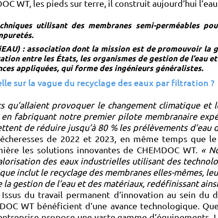
C WT, les pieds sur terre, il construit aujourd’hui l’ea
hniques utilisant des membranes semi-perméables pour l
mpuretés.
OiEAU) : association dont la mission est de promouvoir la ge
ation entre les États, les organismes de gestion de l’eau et
ences appliquées, qui forme des ingénieurs généralistes.
le sur la vague du recyclage des eaux par filtration ?
ts qu’allaient provoquer le changement climatique et
, en fabriquant notre premier pilote membranaire exp
tent de réduire jusqu’à 80 % les prélèvements d’eau do
écheresses de 2022 et 2023, en même temps que l
mière les solutions innovantes de CHEMDOC WT.
« N
alorisation des eaux industrielles utilisant des techno
que inclut le recyclage des membranes elles-mêmes, leur
 la gestion de l’eau et des matériaux, redéfinissant ains
r. Issus du travail permanent d’innovation au sein du
DOC WT bénéficient d’une avance technologique. Que ce
 l’entreprise propose une vaste gamme d’équipements. L