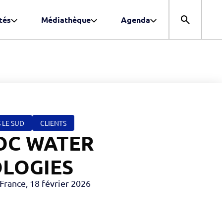
tés
Médiathèque
Agenda
Ouvrir la r
 LE SUD
CLIENTS
OC WATER
LOGIES
 France
,
18 février 2026