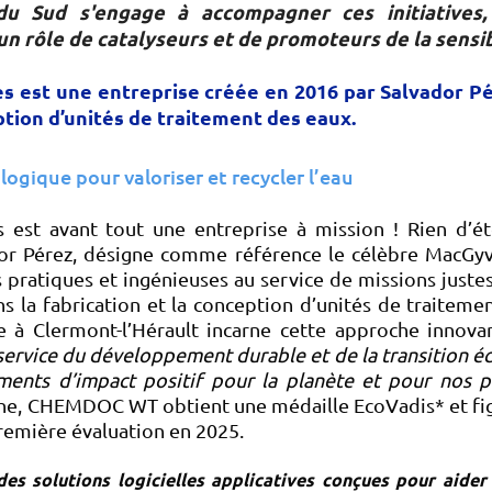
u Sud s'engage à accompagner ces initiatives,
un rôle de catalyseurs et de promoteurs de la sensibi
st une entreprise créée en 2016 par Salvador Pérez
eption d’unités de traitement des eaux.
gique pour valoriser et recycler l’eau
st avant tout une entreprise à mission ! Rien d’é
dor Pérez, désigne comme référence le célèbre MacGyve
s pratiques et ingénieuses au service de missions juste
s la fabrication et la conception d’unités de traiteme
sée à Clermont-l’Hérault incarne cette approche innov
service du développement durable et de la transition éco
ments d’impact positif pour la planète et pour nos p
che, CHEMDOC WT obtient une médaille EcoVadis* et fig
première évaluation en 2025.
es solutions logicielles applicatives conçues pour aider