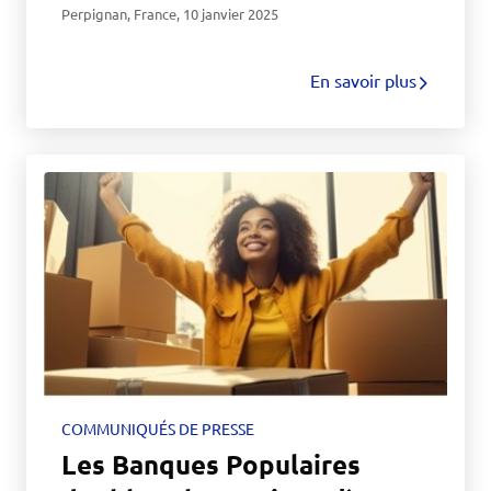
énergétique des logements
Perpignan, France
,
10 janvier 2025
en intégrant l’impact dans
leurs crédits immobiliers
En savoir plus
COMMUNIQUÉS DE PRESSE
Les Banques Populaires