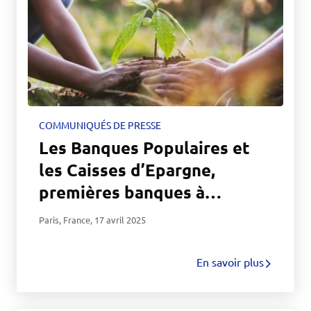
COMMUNIQUÉS DE PRESSE
Les Banques Populaires et
les Caisses d’Epargne,
premières banques à
proposer le Plan d’Épargne
Paris, France
,
17 avril 2025
Avenir Climat (PEAC)
En savoir plus