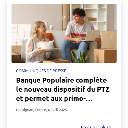
COMMUNIQUÉS DE PRESSE
Banque Populaire complète
le nouveau dispositif du PTZ
et permet aux primo-
accédants de doubler son
Perpignan, France
,
4 avril 2025
montant jusqu’à 25 000
euros
En savoir plus