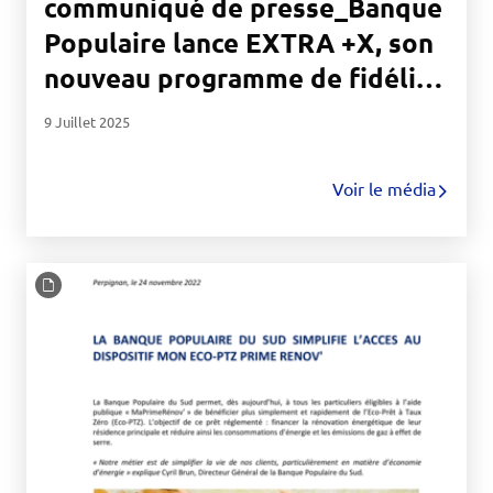
communiqué de presse_Banque
Populaire lance EXTRA +X, son
nouveau programme de fidélité
exclusif pour ses sociétaires et
9 Juillet 2025
clients.pdf
Voir le média