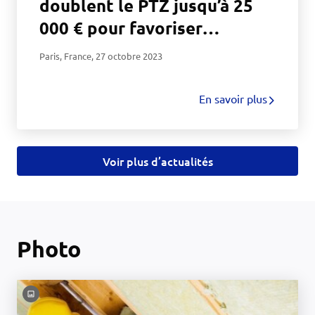
doublent le PTZ jusqu’à 25
000 € pour favoriser
l’accession à la propriété des
Paris, France
,
27 octobre 2023
moins de 35 ans et
proposent un prêt
En savoir plus
immobilier attractif dédié
aux jeunes agents de la
fonction publique
Voir plus d’actualités
Photo